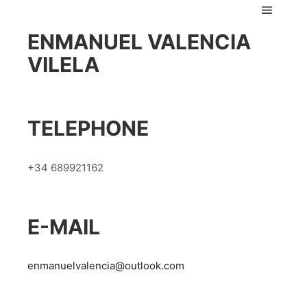
Main m
ENMANUEL VALENCIA
VILELA
TELEPHONE
+34 689921162
E-MAIL
enmanuelvalencia@outlook.com